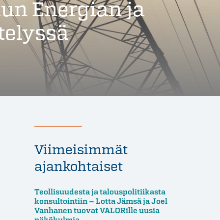
un Energian ja
telyssä
Viimeisimmät
ajankohtaiset
Teollisuudesta ja talouspolitiikasta
konsultointiin – Lotta Jämsä ja Joel
Vanhanen tuovat VALORille uusia
näkökulmia