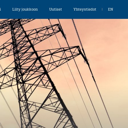
Choose
i
Liity joukkoon
Uutiset
Yhteystiedot
EN
language