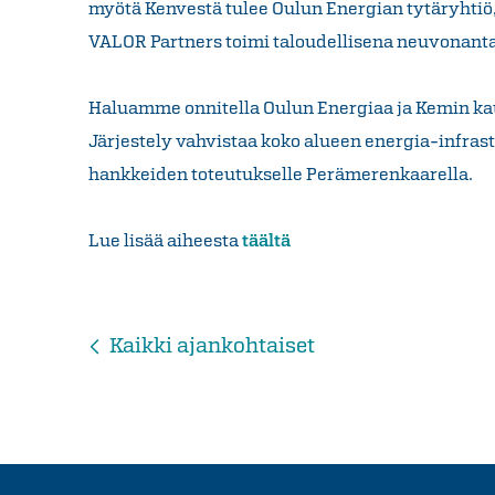
myötä Kenvestä tulee Oulun Energian tytäryhtiö, 
VALOR Partners toimi taloudellisena neuvonantaj
Haluamme onnitella Oulun Energiaa ja Kemin ka
Järjestely vahvistaa koko alueen energia-infrast
hankkeiden toteutukselle Perämerenkaarella.
Lue lisää aiheesta
täältä
Kaikki ajankohtaiset