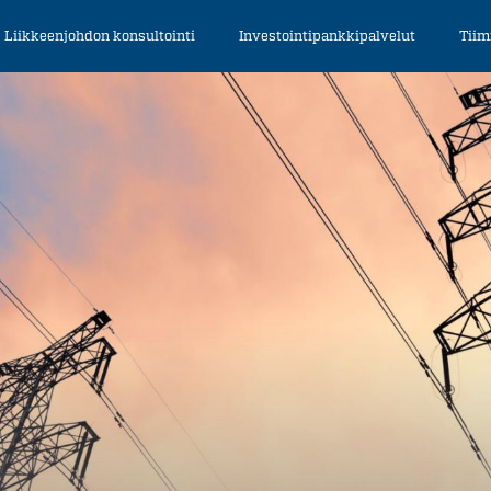
Liikkeenjohdon konsultointi
Investointipankkipalvelut
Tiim