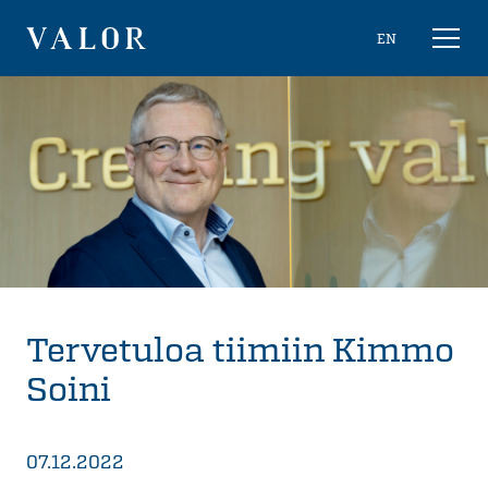
Siirry
Choose
EN
Näytä/
sisältöön
naviga
VALOR
language
Tervetuloa tiimiin Kimmo
Soini
07.12.2022