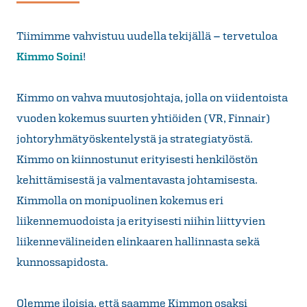
Tiimimme vahvistuu uudella tekijällä – tervetuloa
Kimmo Soini
!
Kimmo on vahva muutosjohtaja, jolla on viidentoista
vuoden kokemus suurten yhtiöiden (VR, Finnair)
johtoryhmätyöskentelystä ja strategiatyöstä.
Kimmo on kiinnostunut erityisesti henkilöstön
kehittämisestä ja valmentavasta johtamisesta.
Kimmolla on monipuolinen kokemus eri
liikennemuodoista ja erityisesti niihin liittyvien
liikennevälineiden elinkaaren hallinnasta sekä
kunnossapidosta.
Olemme iloisia, että saamme Kimmon osaksi