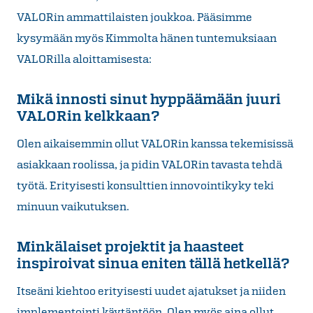
VALORin ammattilaisten joukkoa. Pääsimme
kysymään myös Kimmolta hänen tuntemuksiaan
VALORilla aloittamisesta:
Mikä innosti sinut hyppäämään juuri
VALORin kelkkaan?
Olen aikaisemmin ollut VALORin kanssa tekemisissä
asiakkaan roolissa, ja pidin VALORin tavasta tehdä
työtä. Erityisesti konsulttien innovointikyky teki
minuun vaikutuksen.
Minkälaiset projektit ja haasteet
inspiroivat sinua eniten tällä hetkellä?
Itseäni kiehtoo erityisesti uudet ajatukset ja niiden
implementointi käytäntöön. Olen myös aina ollut