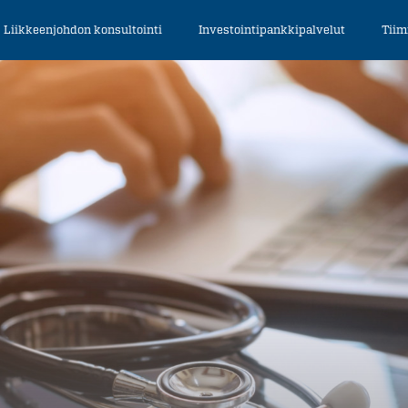
Liikkeenjohdon konsultointi
Investointipankkipalvelut
Tiim