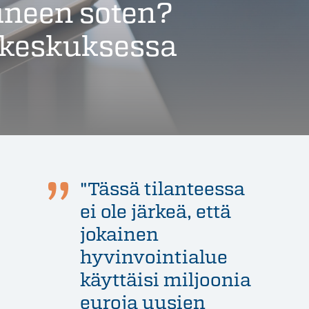
uneen soten?
yskeskuksessa
"Tässä tilanteessa
ei ole järkeä, että
jokainen
hyvinvointialue
käyttäisi miljoonia
euroja uusien