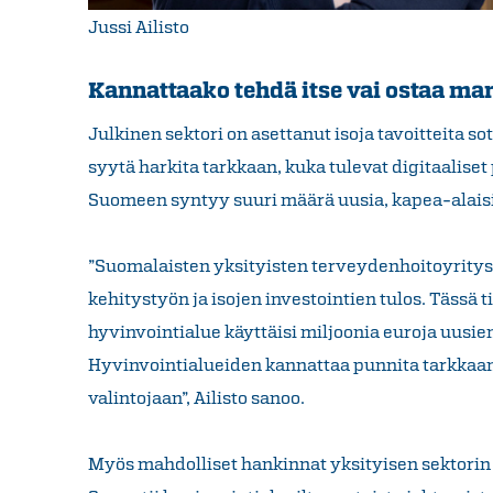
Jussi Ailisto
Kannattaako tehdä itse vai ostaa ma
Julkinen sektori on asettanut isoja tavoitteita so
syytä harkita tarkkaan, kuka tulevat digitaaliset 
Suomeen syntyy suuri määrä uusia, kapea-alaisia
”Suomalaisten yksityisten terveydenhoitoyrityst
kehitystyön ja isojen investointien tulos. Tässä ti
hyvinvointialue käyttäisi miljoonia euroja uusi
Hyvinvointialueiden kannattaa punnita tarkkaan d
valintojaan”, Ailisto sanoo.
Myös mahdolliset hankinnat yksityisen sektorin 