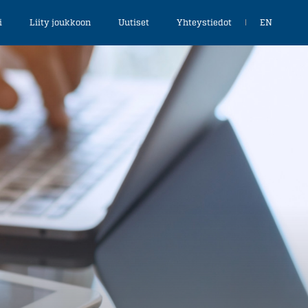
Choose
i
Liity joukkoon
Uutiset
Yhteystiedot
EN
language