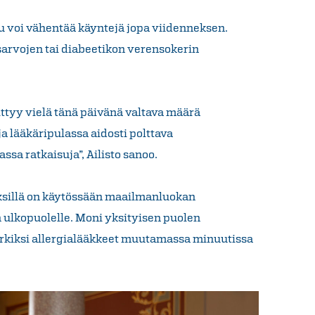
su voi vähentää käyntejä jopa viidenneksen.
sarvojen tai diabeetikon verensokerin
iittyy vielä tänä päivänä valtava määrä
a lääkäripulassa aidosti polttava
sa ratkaisuja”, Ailisto sanoo.
ksillä on käytössään maailmanluokan
 ulkopuolelle. Moni yksityisen puolen
rkiksi allergialääkkeet muutamassa minuutissa