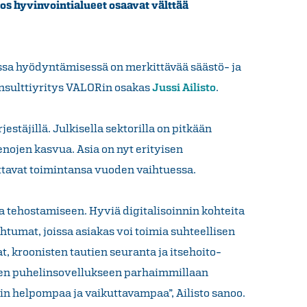
os hyvinvointialueet osaavat välttää
ssa hyödyntämisessä on merkittävää säästö- ja
onsulttiyritys VALORin osakas
Jussi Ailisto
.
estäjillä. Julkisella sektorilla on pitkään
menojen kasvua. Asia on nyt erityisen
ttavat toimintansa vuoden vaihtuessa.
a tehostamiseen. Hyviä digitalisoinnin kohteita
ahtumat, joissa asiakas voi toimia suhteellisen
t, kroonisten tautien seuranta ja itsehoito-
nen puhelinsovellukseen parhaimmillaan
kin helpompaa ja vaikuttavampaa”, Ailisto sanoo.