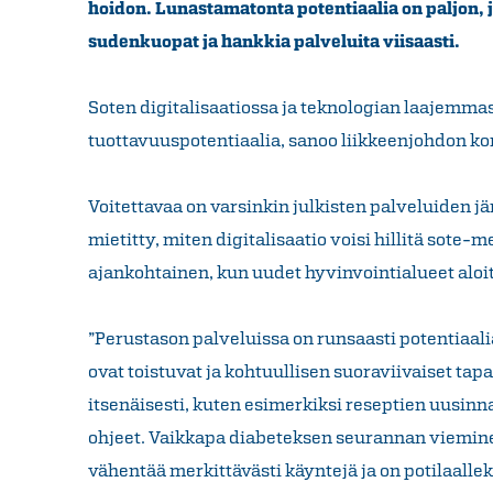
hoidon. Lunastamatonta potentiaalia on paljon, j
sudenkuopat ja hankkia palveluita viisaasti.
Soten digitalisaatiossa ja teknologian laajemma
tuottavuuspotentiaalia, sanoo liikkeenjohdon k
Voitettavaa on varsinkin julkisten palveluiden järj
mietitty, miten digitalisaatio voisi hillitä sote-
ajankohtainen, kun uudet hyvinvointialueet aloi
”Perustason palveluissa on runsaasti potentiaali
ovat toistuvat ja kohtuullisen suoraviivaiset tap
itsenäisesti, kuten esimerkiksi reseptien uusinna
ohjeet. Vaikkapa diabeteksen seurannan viemi
vähentää merkittävästi käyntejä ja on potilaalle