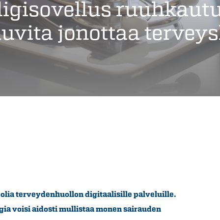
digisovellus ruuhkaut
 huvita jonottaa terve
olia terveydenhuollon digitaalisille palveluille.
ia voisi aidosti mullistaa monen sairauden