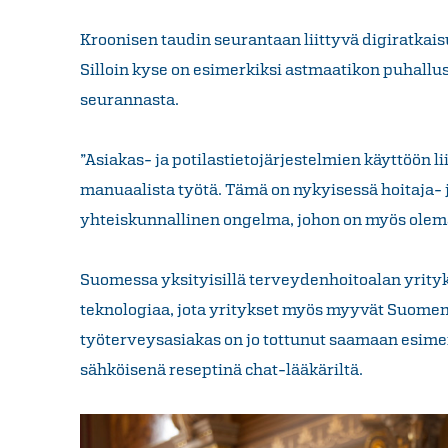
Kroonisen taudin seurantaan liittyvä digiratkai
Silloin kyse on esimerkiksi astmaatikon puhallu
seurannasta.
”Asiakas- ja potilastietojärjestelmien käyttöön l
manuaalista työtä. Tämä on nykyisessä hoitaja- j
yhteiskunnallinen ongelma, johon on myös olemas
Suomessa yksityisillä terveydenhoitoalan yrity
teknologiaa, jota yritykset myös myyvät Suomen
työterveysasiakas on jo tottunut saamaan esime
sähköisenä reseptinä chat-lääkäriltä.