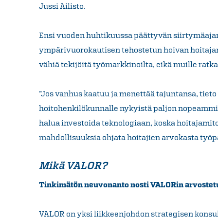
Jussi Ailisto.
Ensi vuoden huhtikuussa päättyvän siirtymäaja
ympärivuorokautisen tehostetun hoivan hoitajam
vähiä tekijöitä työmarkkinoilta, eikä muille ratka
”Jos vanhus kaatuu ja menettää tajuntansa, tiet
hoitohenkilökunnalle nykyistä paljon nopeammin.
halua investoida teknologiaan, koska hoitajami
mahdollisuuksia ohjata hoitajien arvokasta työpa
Mikä VALOR?
Tinkimätön neuvonanto nosti VALORin arvostet
VALOR on yksi liikkeenjohdon strategisen konsul