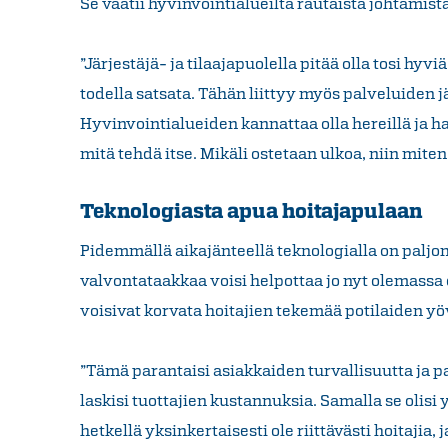
Se vaatii hyvinvointialueilta rautaista johtamist
”Järjestäjä- ja tilaajapuolella pitää olla tosi hyvi
todella satsata. Tähän liittyy myös palveluiden jä
Hyvinvointialueiden kannattaa olla hereillä ja ha
mitä tehdä itse. Mikäli ostetaan ulkoa, niin miten
Teknologiasta apua hoitajapulaan
Pidemmällä aikajänteellä teknologialla on paljo
valvontataakkaa voisi helpottaa jo nyt olemassa 
voisivat korvata hoitajien tekemää potilaiden y
”Tämä parantaisi asiakkaiden turvallisuutta ja 
laskisi tuottajien kustannuksia. Samalla se olisi
hetkellä yksinkertaisesti ole riittävästi hoitajia