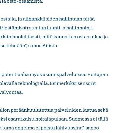
a ja osto-osaamista.
ä ostajia, ja alihankkijoiden hallintaan pitää
rjestämisstrategian luonti ja hallinnointi.
rkita huolellisesti, mitä kannattaa ostaa ulkoa ja
 se tehdään”, sanoo Ailisto.
n potentiaalia myös asumispalveluissa. Hoitajien
olevalla teknologialla. Еsimerkiksi sensorit
övalvontaa.
paljon peräänkuulutettua palveluiden laatua sekä
 yksi osaratkaisu hoitajapulaan. Suomessa ei tällä
, ja tämä ongelma ei poistu lähivuosina”, sanoo