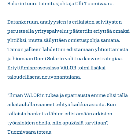
Solarin tuore toimitusjohtaja Olli Tuomivaara.
Datankeruun, analyysien ja erilaisten selvitysten
perusteella yrityspalvelut päätettiin eriyttää omaksi
yhtiöksi, mutta säilyttäen omistuspohja samana.
Tämän jälkeen lähdettiin edistämään yhtiöittämistä
ja hiomaan Oomi Solarin valittua kasvustrategiaa.
Eriyttämisprosessissa VALOR toimi lisäksi
taloudellisena neuvonantajana.
”Ilman VALORin tukea ja sparrausta emme olisi tällä
aikataululla saaneet tehtyä kaikkia asioita. Kun
tällaista hanketta lähtee edistämään arkisten
työasioiden ohella, niin apukäsiä tarvitaan”,
Tuomivaara toteaa.