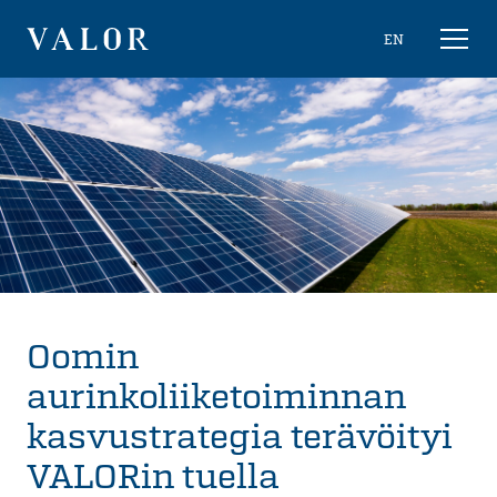
Siirry
Choose
EN
Näytä/
sisältöön
naviga
VALOR
language
Oomin
aurinkoliiketoiminnan
kasvustrategia terävöityi
VALORin tuella