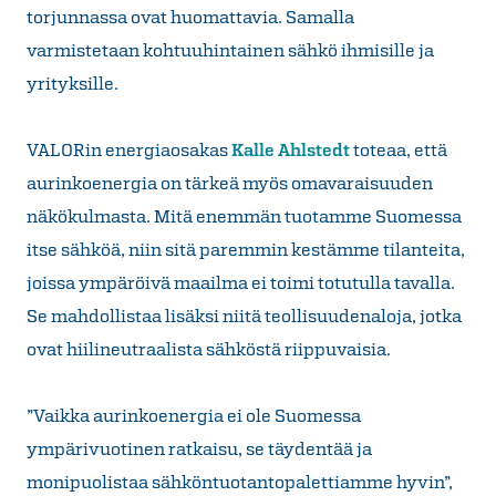
torjunnassa ovat huomattavia. Samalla
varmistetaan kohtuuhintainen sähkö ihmisille ja
yrityksille.
VALORin energiaosakas
Kalle Ahlstedt
toteaa, että
aurinkoenergia on tärkeä myös omavaraisuuden
näkökulmasta. Mitä enemmän tuotamme Suomessa
itse sähköä, niin sitä paremmin kestämme tilanteita,
joissa ympäröivä maailma ei toimi totutulla tavalla.
Se mahdollistaa lisäksi niitä teollisuudenaloja, jotka
ovat hiilineutraalista sähköstä riippuvaisia.
”Vaikka aurinkoenergia ei ole Suomessa
ympärivuotinen ratkaisu, se täydentää ja
monipuolistaa sähköntuotantopalettiamme hyvin”,