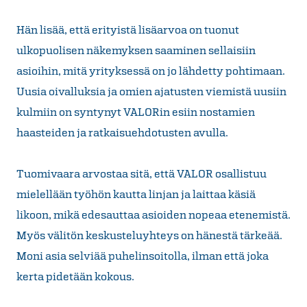
Hän lisää, että erityistä lisäarvoa on tuonut
ulkopuolisen näkemyksen saaminen sellaisiin
asioihin, mitä yrityksessä on jo lähdetty pohtimaan.
Uusia oivalluksia ja omien ajatusten viemistä uusiin
kulmiin on syntynyt VALORin esiin nostamien
haasteiden ja ratkaisuehdotusten avulla.
Tuomivaara arvostaa sitä, että VALOR osallistuu
mielellään työhön kautta linjan ja laittaa käsiä
likoon, mikä edesauttaa asioiden nopeaa etenemistä.
Myös välitön keskusteluyhteys on hänestä tärkeää.
Moni asia selviää puhelinsoitolla, ilman että joka
kerta pidetään kokous.