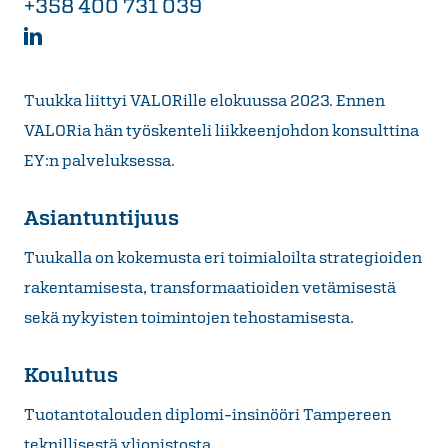
+358 400 731 039
Tuukka liittyi VALORille elokuussa 2023. Ennen
VALORia hän työskenteli liikkeenjohdon konsulttina
EY:n palveluksessa.
Asiantuntijuus
Tuukalla on kokemusta eri toimialoilta strategioiden
rakentamisesta, transformaatioiden vetämisestä
sekä nykyisten toimintojen tehostamisesta.
Koulutus
Tuotantotalouden diplomi-insinööri Tampereen
teknillisestä yliopistosta