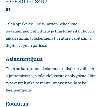
+358 40 151 2407
Tilda opiskelee The Wharton Schoolista
pääaineinaan rahoitusta ja tilastotieteitä. Hän on
aikaisemmin työskennellyt venture capitalin ja
digiterveyden parissa.
Asiantuntijuus
Tilda on kartuttanut kokemusta aikaisen vaiheen
sijoittamisesta ja taloudellisesta analyysistä. Hän
työskenteli aikaisemmin Innovestorilla sekä
Beehealthyllä.
Koulutus