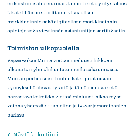
erikoistumisalueena markkinointi sekä yritystalous.
Lisäksi hän on suorittanut visuaalisen
markkinoinnin sekä digitaalisen markkinoinnin
opintoja sekä viestinnän asiantuntijan sertifikaatin.
Toimiston ulkopuolella
Vapaa-aikaa Minna viettää mieluusti liikkuen
ulkona tai ryhmäliikuntatunneilla sekä uimassa.
Minnan perheeseen kuuluu kaksi jo aikuisiän
kynnyksellä olevaa tytärtä ja tämä menevä sekä
harrastava kolmikko viettää mieluusti aikaa myös
kotona yhdessä ruuanlaiton ja tv-sarjamaratoonien
parissa.
Näytä koko tiimi