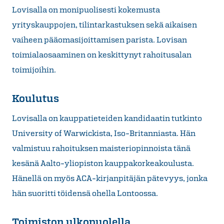
Lovisalla on monipuolisesti kokemusta
yrityskauppojen, tilintarkastuksen sekä aikaisen
vaiheen pääomasijoittamisen parista. Lovisan
toimialaosaaminen on keskittynyt rahoitusalan
toimijoihin.
Koulutus
Lovisalla on kauppatieteiden kandidaatin tutkinto
University of Warwickista, Iso-Britanniasta. Hän
valmistuu rahoituksen maisteriopinnoista tänä
kesänä Aalto-yliopiston kauppakorkeakoulusta.
Hänellä on myös ACA-kirjanpitäjän pätevyys, jonka
hän suoritti töidensä ohella Lontoossa.
Toimiston ulkopuolella