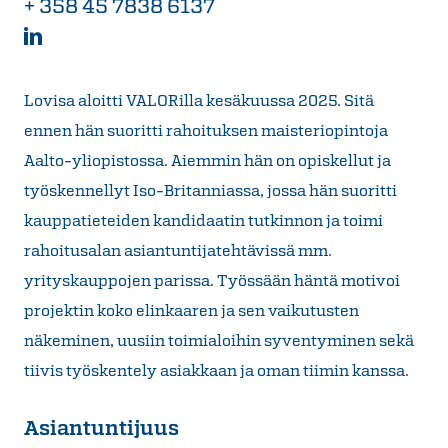
+ 358 45 7838 6137
Lovisa aloitti VALORilla kesäkuussa 2025. Sitä
ennen hän suoritti rahoituksen maisteriopintoja
Aalto-yliopistossa. Aiemmin hän on opiskellut ja
työskennellyt Iso-Britanniassa, jossa hän suoritti
kauppatieteiden kandidaatin tutkinnon ja toimi
rahoitusalan asiantuntijatehtävissä mm.
yrityskauppojen parissa. Työssään häntä motivoi
projektin koko elinkaaren ja sen vaikutusten
näkeminen, uusiin toimialoihin syventyminen sekä
tiivis työskentely asiakkaan ja oman tiimin kanssa.
Asiantuntijuus