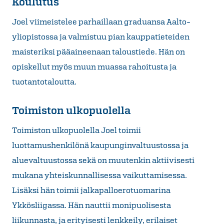
Koulutus
Joel viimeistelee parhaillaan graduansa Aalto-
yliopistossa ja valmistuu pian kauppatieteiden
maisteriksi pääaineenaan taloustiede. Hän on
opiskellut myös muun muassa rahoitusta ja
tuotantotaloutta.
Toimiston ulkopuolella
Toimiston ulkopuolella Joel toimii
luottamushenkilönä kaupunginvaltuustossa ja
aluevaltuustossa sekä on muutenkin aktiivisesti
mukana yhteiskunnallisessa vaikuttamisessa.
Lisäksi hän toimii jalkapalloerotuomarina
Ykkösliigassa. Hän nauttii monipuolisesta
liikunnasta, ja erityisesti lenkkeily, erilaiset