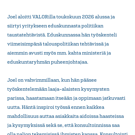
Joel aloitti VALORilla toukokuun 2026 alussa ja
siirtyi yritykseen eduskunnasta politiikan
taustatehtävistä. Eduskunnassa hän työskenteli
viimeisimpänä talouspolitiikan tehtävissä ja
aiemmin avusti myös mm. kahta ministeriä ja
eduskuntaryhmän puheenjohtajaa.
Joel on vahvimmillaan, kun hän pääsee
työskentelemään laaja-alaisten kysymysten
parissa, haastamaan itseään ja oppimaan jatkuvasti
uutta. Häntä inspiroi työssä ennen kaikkea
mahdollisuus auttaa asiakkaita aidoissa haasteissa
ja kysymyksissä sekä se, että konsultoinnissa saa
olla paljon tekemisissä ihmisten kanssa. Konsultointi