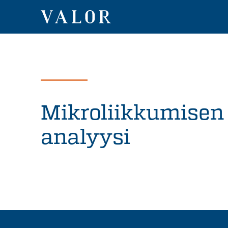
Siirry
sisältöön
VALOR
Mikroliikkumisen
analyysi