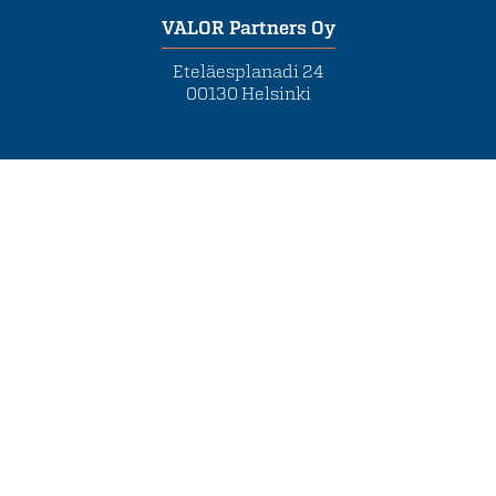
VALOR Partners Oy
Eteläesplanadi 24
00130 Helsinki