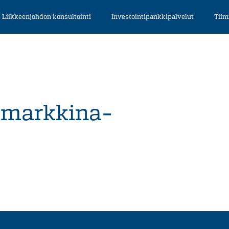
Liikkeenjohdon konsultointi
Investointipankkipalvelut
Tiim
 markkina-